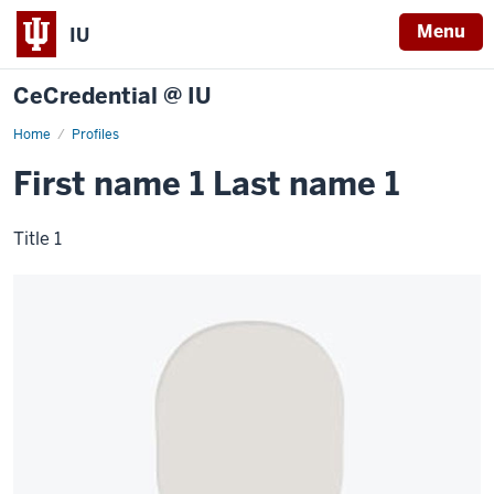
Menu
IU
CeCredential @ IU
Home
Example
Profiles
profile
1
First name 1 Last name 1
Title 1